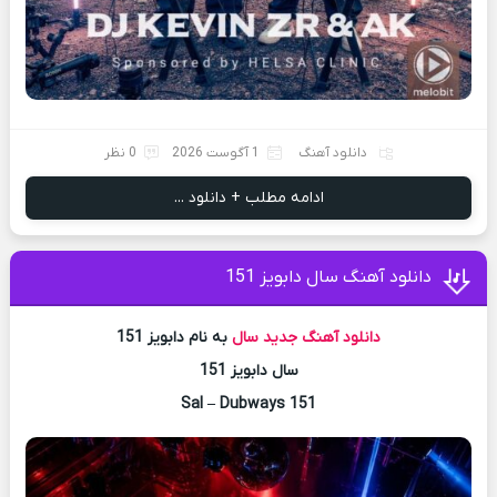
دانلود آهنگ
1 آگوست 2026
0 نظر
ادامه مطلب + دانلود ...
دانلود آهنگ سال دابویز 151
دانلود آهنگ جدید
سال
به نام دابویز 151
سال دابویز 151
Sal – Dubways 151