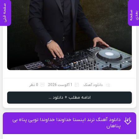
صفحه قبلی
ص
ف
ح
ه
ع
د
ب
ی
دانلود آهنگ
1 آگوست 2026
0 نظر
ادامه مطلب + دانلود ...
دانلود آهنگ ترند اینستا خداوندا خداوندا تویی پناه بی
پناهان