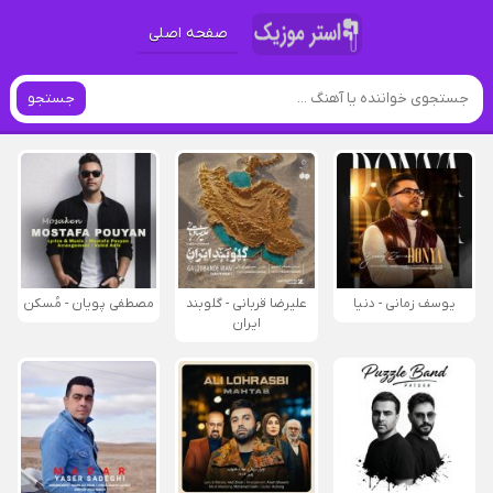
صفحه اصلی
جستجو
یوسف زمانی - دنیا
علیرضا قربانی - گلوبند
مصطفی پویان - مُسکن
ایران