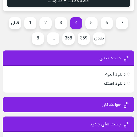
ادامه مطلب + دانلود ...
7
6
5
4
3
2
1
قبلی
بعدی
359
358
…
8
دسته بندی
دانلود آلبوم
دانلود آهنگ
خوانندگان
پست های جدید