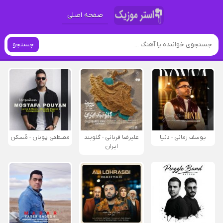
صفحه اصلی
جستجو
یوسف زمانی - دنیا
علیرضا قربانی - گلوبند
مصطفی پویان - مُسکن
ایران