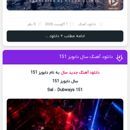
دانلود آهنگ
1 آگوست 2026
0 نظر
ادامه مطلب + دانلود ...
دانلود آهنگ سال دابویز 151
دانلود آهنگ جدید
سال
به نام دابویز 151
سال دابویز 151
Sal – Dubways 151