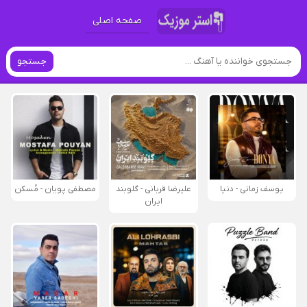
صفحه اصلی
جستجو
یوسف زمانی - دنیا
علیرضا قربانی - گلوبند
مصطفی پویان - مُسکن
ایران