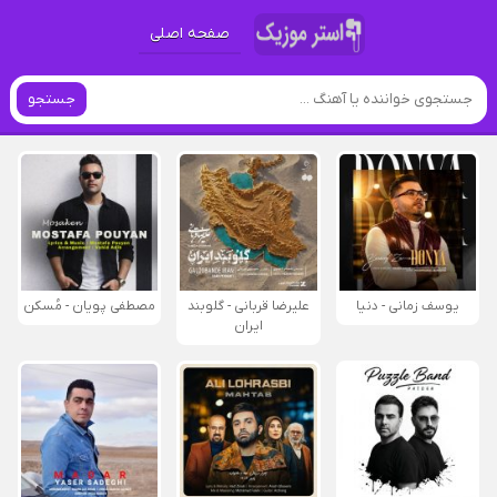
صفحه اصلی
جستجو
یوسف زمانی - دنیا
علیرضا قربانی - گلوبند
مصطفی پویان - مُسکن
ایران