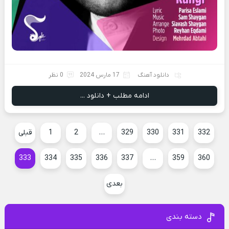
دانلود آهنگ
17 مارس 2024
0 نظر
ادامه مطلب + دانلود ...
332
331
330
329
…
2
1
قبلی
333
334
335
336
337
…
359
360
بعدی
دسته بندی