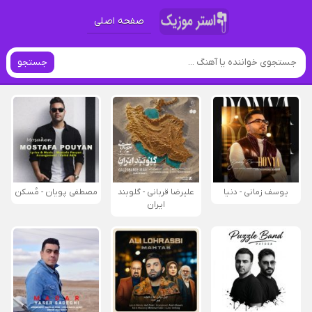
صفحه اصلی
جستجو
یوسف زمانی - دنیا
علیرضا قربانی - گلوبند
مصطفی پویان - مُسکن
ایران