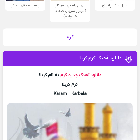
پازل بند - پاتوق
علی لهراسبی - مهتاب
یاسر صادقی - مادر
(تیتراژ سریال صفا با
خانواده)
کرم
دانلود آهنگ کرم کربلا
دانلود آهنگ جدید
کرم
به نام کربلا
کرم کربلا
Karam – Karbala