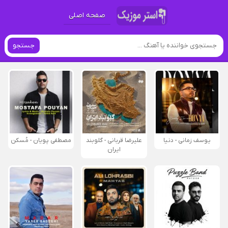
صفحه اصلی
جستجو
یوسف زمانی - دنیا
علیرضا قربانی - گلوبند
مصطفی پویان - مُسکن
ایران