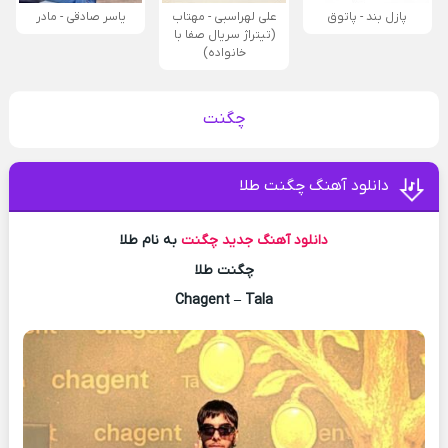
پازل بند - پاتوق
علی لهراسبی - مهتاب
یاسر صادقی - مادر
(تیتراژ سریال صفا با
خانواده)
چگنت
دانلود آهنگ چگنت طلا
دانلود آهنگ جدید
چگنت
به نام طلا
چگنت طلا
Chagent – Tala