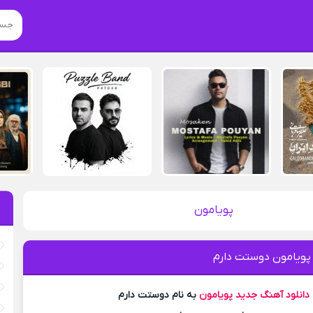
پویامون
 پویامون دوستت دارم
دانلود آهنگ جدید
پویامون
به نام دوستت دارم