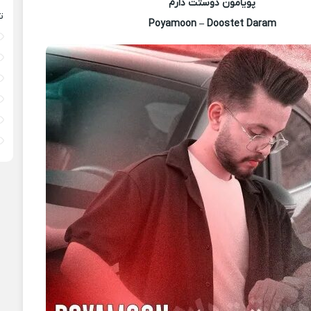
پویامون دوستت دارم
ت
Poyamoon – Doostet Daram