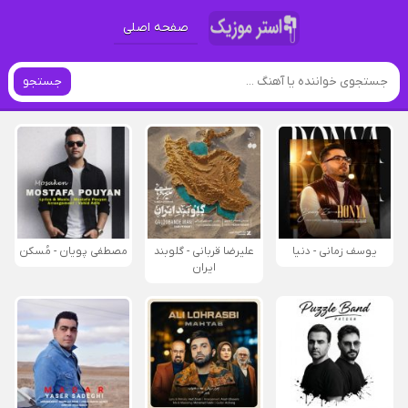
صفحه اصلی
جستجو
یوسف زمانی - دنیا
علیرضا قربانی - گلوبند
مصطفی پویان - مُسکن
ایران