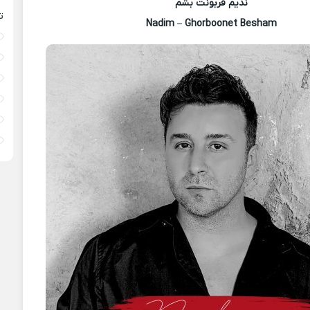
ندیم قربونت بشم
ت
Nadim – Ghorboonet Besham