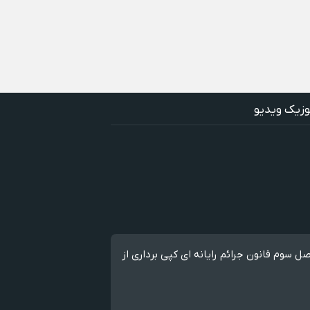
وزیک ویدیو
قوق مطالب برای سترموزیک محفوظ است و هرگونه کپی برداری بدون ذکر منبع ممنوع می باشد. طبق ماده 12 فصل سوم قانون جرائم رایانه ای کپی برداری از
ک