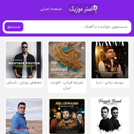
صفحه اصلی
جستجو
یوسف زمانی - دنیا
علیرضا قربانی - گلوبند
مصطفی پویان - مُسکن
ایران