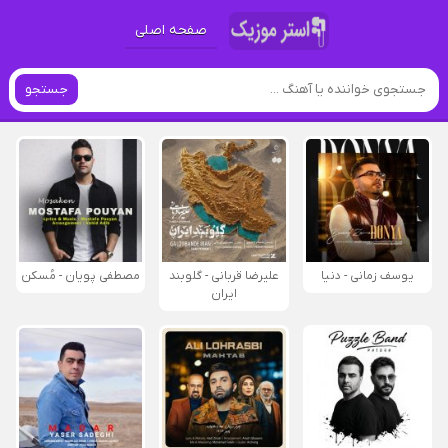
صفحه اصلی
جستجو
یوسف زمانی - دنیا
علیرضا قربانی - گلوبند
مصطفی پویان - مُسکن
ایران