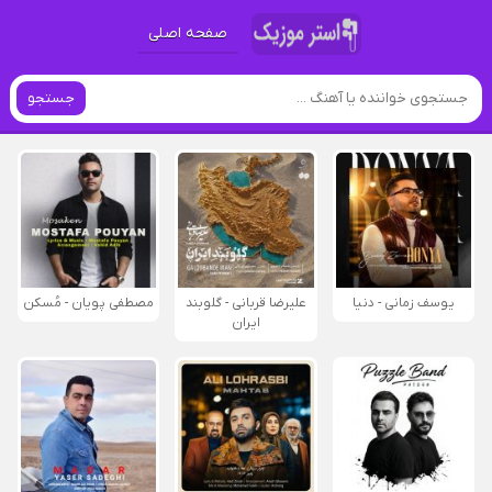
صفحه اصلی
جستجو
یوسف زمانی - دنیا
علیرضا قربانی - گلوبند
مصطفی پویان - مُسکن
ایران