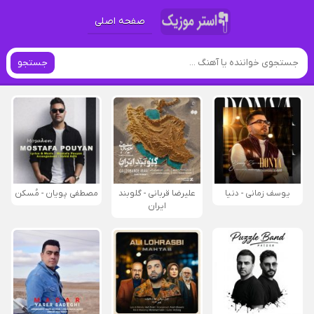
صفحه اصلی
جستجو
یوسف زمانی - دنیا
علیرضا قربانی - گلوبند
مصطفی پویان - مُسکن
ایران