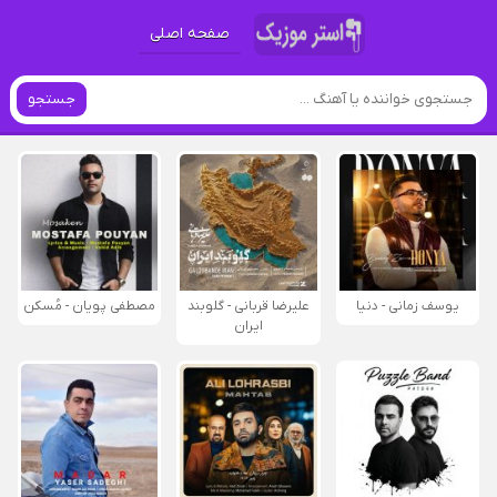
صفحه اصلی
جستجو
یوسف زمانی - دنیا
علیرضا قربانی - گلوبند
مصطفی پویان - مُسکن
ایران