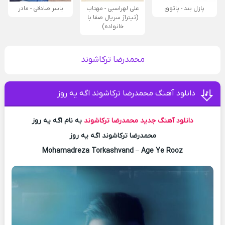
پازل بند - پاتوق
علی لهراسبی - مهتاب
یاسر صادقی - مادر
(تیتراژ سریال صفا با
خانواده)
محمدرضا ترکاشوند
دانلود آهنگ محمدرضا ترکاشوند اگه یه روز
دانلود آهنگ جدید
محمدرضا ترکاشوند
به نام اگه یه روز
محمدرضا ترکاشوند اگه یه روز
Mohamadreza Torkashvand – Age Ye Rooz