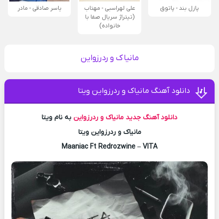
پازل بند - پاتوق
علی لهراسبی - مهتاب
یاسر صادقی - مادر
(تیتراژ سریال صفا با
خانواده)
مانیاک و ردرزواین
دانلود آهنگ مانیاک و ردرزواین ویتا
دانلود آهنگ جدید
مانیاک و ردرزواین
به نام ویتا
مانیاک و ردرزواین ویتا
Maaniac Ft Redrozwine – VITA