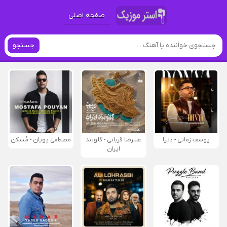
صفحه اصلی
جستجو
یوسف زمانی - دنیا
علیرضا قربانی - گلوبند
مصطفی پویان - مُسکن
ایران