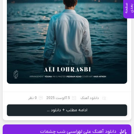
ص
ف
ح
ه
ع
د
ب
ی
دانلود آهنگ
5 آگوست 2025
0 نظر
ادامه مطلب + دانلود ...
دانلود آهنگ علی لهراسبی شب چشمات