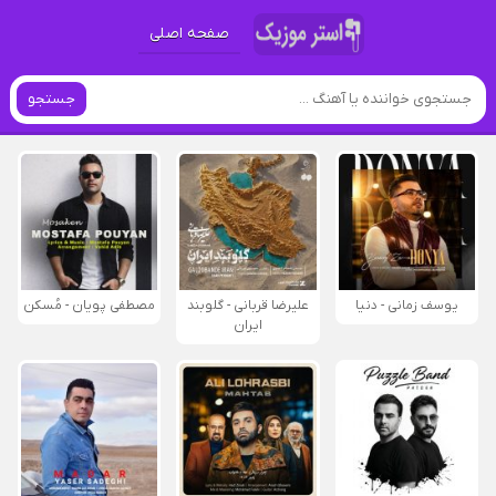
صفحه اصلی
جستجو
یوسف زمانی - دنیا
علیرضا قربانی - گلوبند
مصطفی پویان - مُسکن
ایران