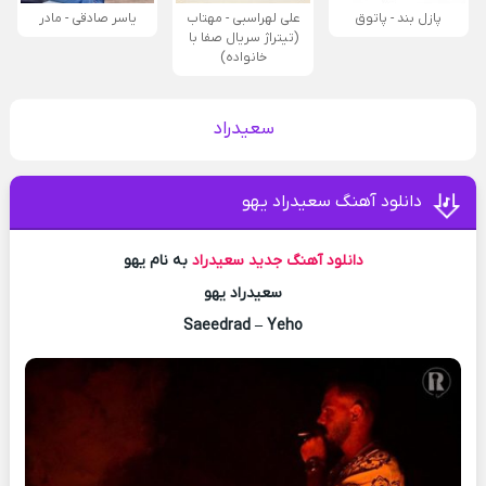
پازل بند - پاتوق
علی لهراسبی - مهتاب
یاسر صادقی - مادر
(تیتراژ سریال صفا با
خانواده)
سعیدراد
دانلود آهنگ سعیدراد یهو
دانلود آهنگ جدید
سعیدراد
به نام یهو
سعیدراد یهو
Saeedrad – Yeho