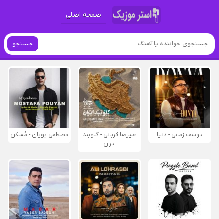
صفحه اصلی
جستجو
یوسف زمانی - دنیا
علیرضا قربانی - گلوبند
مصطفی پویان - مُسکن
ایران