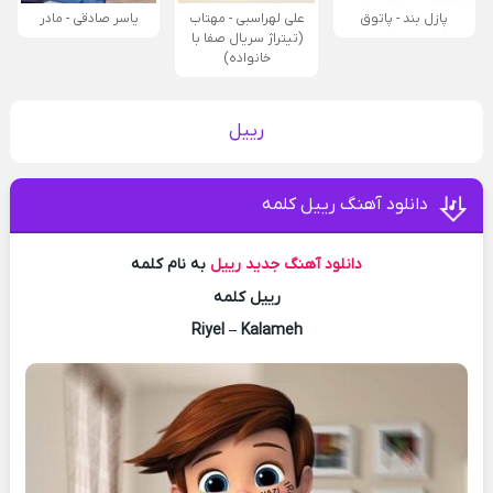
پازل بند - پاتوق
علی لهراسبی - مهتاب
یاسر صادقی - مادر
(تیتراژ سریال صفا با
خانواده)
رییل
دانلود آهنگ رییل کلمه
دانلود آهنگ جدید
رییل
به نام کلمه
رییل کلمه
Riyel – Kalameh