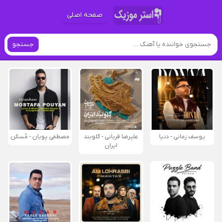
صفحه اصلی
جستجو
یوسف زمانی - دنیا
علیرضا قربانی - گلوبند
مصطفی پویان - مُسکن
ایران