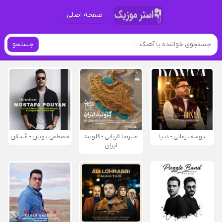
صفحه اصلی
جستجو
یوسف زمانی - دنیا
علیرضا قربانی - گلوبند
مصطفی پویان - مُسکن
ایران