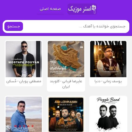
صفحه اصلی
جستجو
یوسف زمانی - دنیا
علیرضا قربانی - گلوبند
مصطفی پویان - مُسکن
ایران