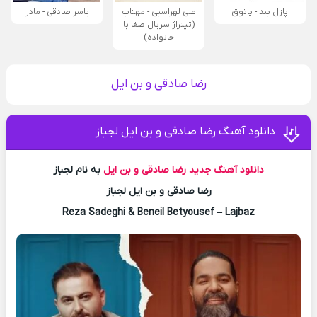
پازل بند - پاتوق
علی لهراسبی - مهتاب
یاسر صادقی - مادر
(تیتراژ سریال صفا با
خانواده)
رضا صادقی و بن ایل
دانلود آهنگ رضا صادقی و بن ایل لجباز
دانلود آهنگ جدید
رضا صادقی و بن ایل
به نام لجباز
رضا صادقی و بن ایل لجباز
Reza Sadeghi & Beneil Betyousef – Lajbaz