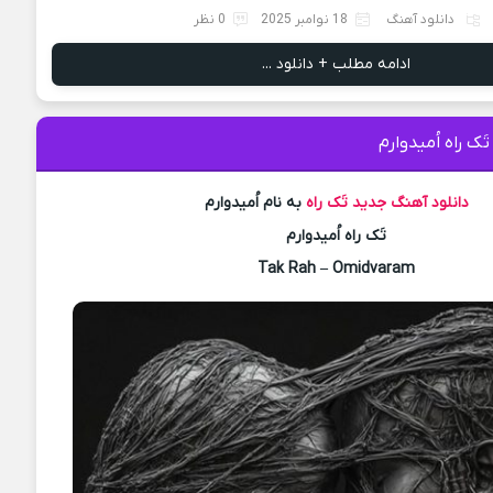
دانلود آهنگ
18 نوامبر 2025
0 نظر
ادامه مطلب + دانلود ...
َک راه اُمیدوارم
دانلود آهنگ جدید
تَک راه
به نام اُمیدوارم
تَک راه اُمیدوارم
Tak Rah – Omidvaram