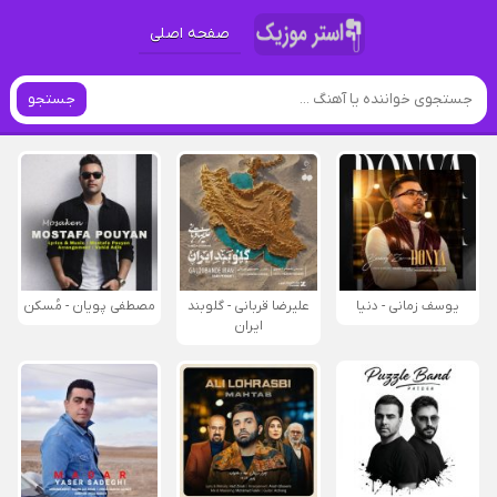
صفحه اصلی
جستجو
یوسف زمانی - دنیا
علیرضا قربانی - گلوبند
مصطفی پویان - مُسکن
ایران