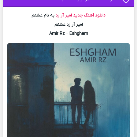
دانلود آهنگ جدید
امیر آر زد
به نام عشقم
امیر آر زد عشقم
Amir Rz – Eshgham