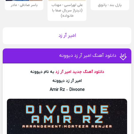
پازل بند - پاتوق
علی لهراسبی - مهتاب
یاسر صادقی - مادر
(تیتراژ سریال صفا با
خانواده)
امیر آر زد
دانلود آهنگ امیر آر زد دیوونه
دانلود آهنگ جدید
امیر آر زد
به نام دیوونه
امیر آر زد دیوونه
Amir Rz – Divoone