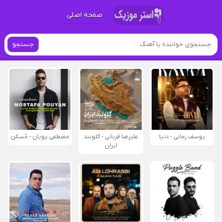
صفحه اصلی
جستجو
یوسف زمانی - دنیا
علیرضا قربانی - گلوبند
مصطفی پویان - مُسکن
ایران