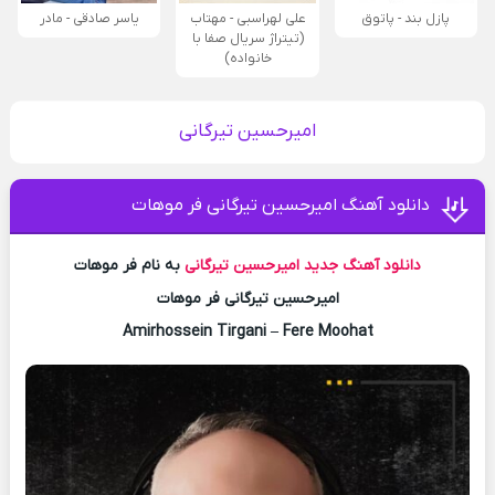
پازل بند - پاتوق
علی لهراسبی - مهتاب
یاسر صادقی - مادر
(تیتراژ سریال صفا با
خانواده)
امیرحسین تیرگانی
دانلود آهنگ امیرحسین تیرگانی فر موهات
دانلود آهنگ جدید
امیرحسین تیرگانی
به نام فر موهات
امیرحسین تیرگانی فر موهات
Amirhossein Tirgani – Fere Moohat