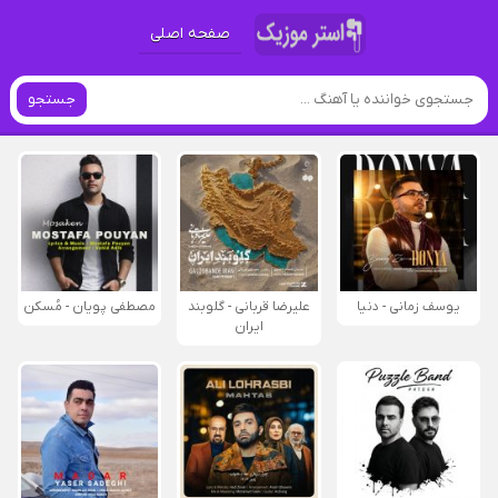
صفحه اصلی
جستجو
یوسف زمانی - دنیا
علیرضا قربانی - گلوبند
مصطفی پویان - مُسکن
ایران