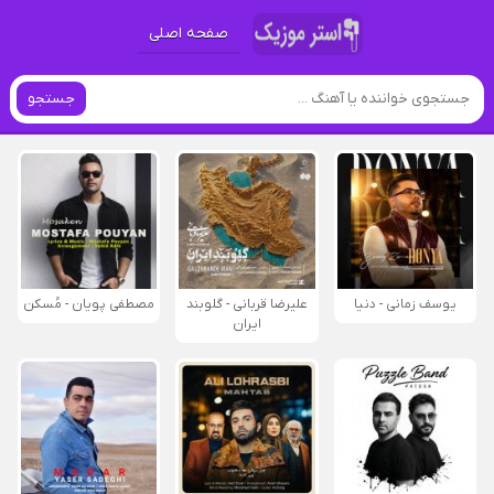
صفحه اصلی
جستجو
یوسف زمانی - دنیا
علیرضا قربانی - گلوبند
مصطفی پویان - مُسکن
ایران