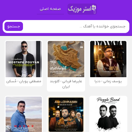
صفحه اصلی
جستجو
یوسف زمانی - دنیا
علیرضا قربانی - گلوبند
مصطفی پویان - مُسکن
ایران