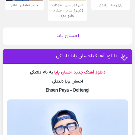
پازل بند - پاتوق
علی لهراسبی - مهتاب
یاسر صادقی - مادر
(تیتراژ سریال صفا با
خانواده)
احسان پایا
دانلود آهنگ احسان پایا دلتنگی
دانلود آهنگ جدید
احسان پایا
به نام دلتنگی
احسان پایا دلتنگی
Ehsan Paya – Deltangi