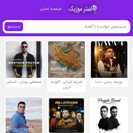
صفحه اصلی
جستجو
یوسف زمانی - دنیا
علیرضا قربانی - گلوبند
مصطفی پویان - مُسکن
ایران