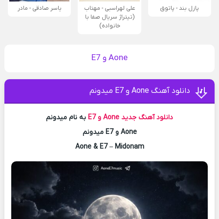
پازل بند - پاتوق
علی لهراسبی - مهتاب
یاسر صادقی - مادر
(تیتراژ سریال صفا با
خانواده)
Aone و E7
دانلود آهنگ Aone و E7 میدونم
دانلود آهنگ جدید
Aone و E7
به نام میدونم
Aone و E7 میدونم
Aone & E7 – Midonam