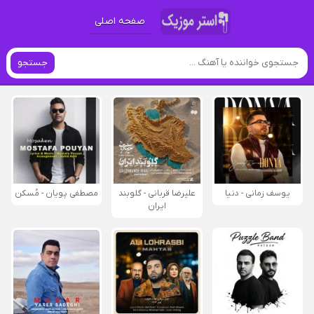
صفحه اصلی
جستجو
یوسف زمانی - دنیا
علیرضا قربانی - گلوبند
مصطفی پویان - مُسکن
ایران