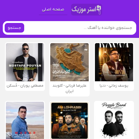
صفحه اصلی
جستجو
یوسف زمانی - دنیا
علیرضا قربانی - گلوبند
مصطفی پویان - مُسکن
ایران