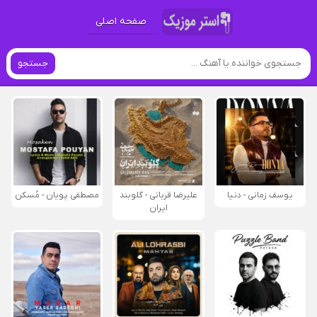
صفحه اصلی
جستجو
یوسف زمانی - دنیا
علیرضا قربانی - گلوبند
مصطفی پویان - مُسکن
ایران