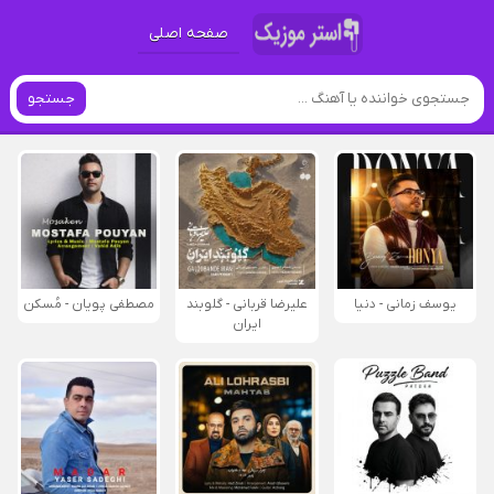
صفحه اصلی
جستجو
یوسف زمانی - دنیا
علیرضا قربانی - گلوبند
مصطفی پویان - مُسکن
ایران