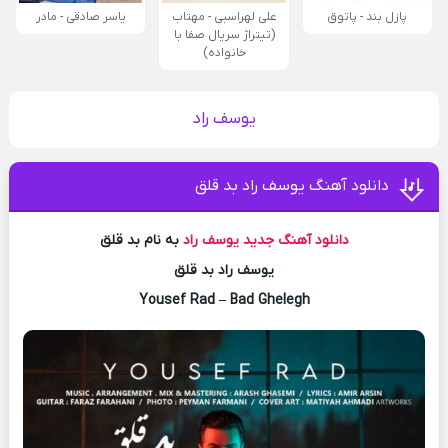
پازل بند - پاتوق
علی لهراسبی - مهتاب
یاسر صادقی - مادر
(تیتراژ سریال صفا با
خانواده)
یوسف راد
دانلود آهنگ یوسف راد بد قلق
دانلود آهنگ جدید
یوسف راد
به نام بد قلق
یوسف راد بد قلق
Yousef Rad – Bad Ghelegh