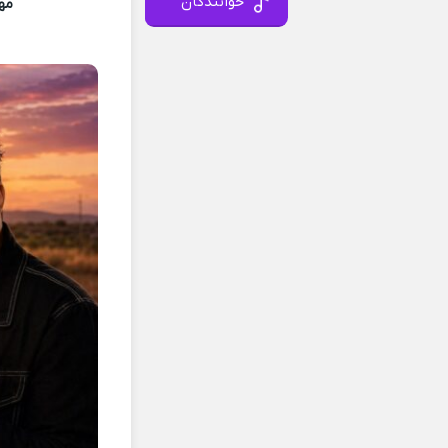
خوانندگان
مه