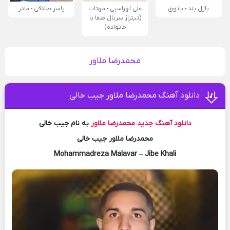
پازل بند - پاتوق
علی لهراسبی - مهتاب
یاسر صادقی - مادر
(تیتراژ سریال صفا با
خانواده)
محمدرضا ملاور
دانلود آهنگ محمدرضا ملاور جیب خالی
دانلود آهنگ جدید
محمدرضا ملاور
به نام جیب خالی
محمدرضا ملاور جیب خالی
Mohammadreza Malavar – Jibe Khali