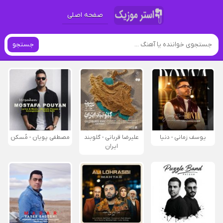
صفحه اصلی
جستجو
یوسف زمانی - دنیا
علیرضا قربانی - گلوبند
مصطفی پویان - مُسکن
ایران