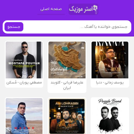
صفحه اصلی
جستجو
یوسف زمانی - دنیا
علیرضا قربانی - گلوبند
مصطفی پویان - مُسکن
ایران