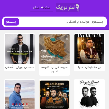
صفحه اصلی
جستجو
یوسف زمانی - دنیا
علیرضا قربانی - گلوبند
مصطفی پویان - مُسکن
ایران