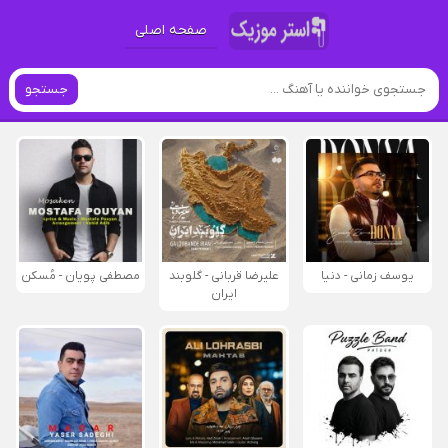
صفحه اصلی
جستجو
یوسف زمانی - دنیا
علیرضا قربانی - گلوبند
مصطفی پویان - مُسکن
ایران