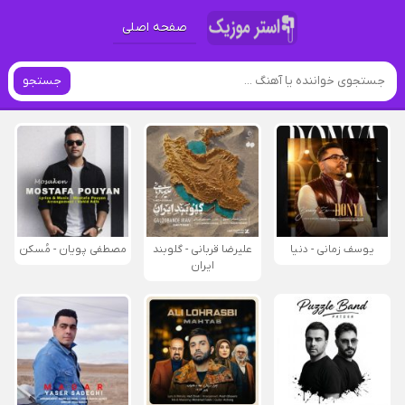
صفحه اصلی
جستجو
یوسف زمانی - دنیا
علیرضا قربانی - گلوبند
مصطفی پویان - مُسکن
ایران