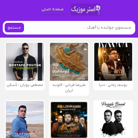
صفحه اصلی
جستجو
یوسف زمانی - دنیا
علیرضا قربانی - گلوبند
مصطفی پویان - مُسکن
ایران