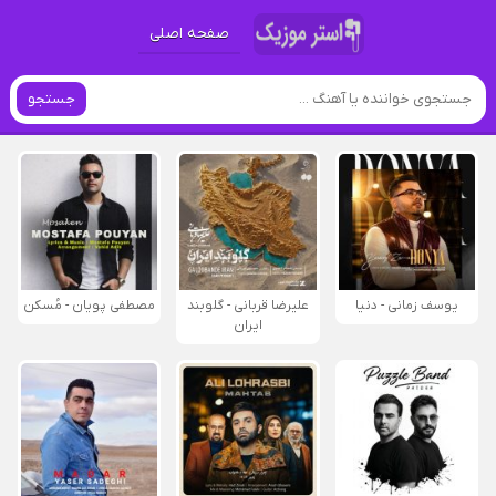
صفحه اصلی
جستجو
یوسف زمانی - دنیا
علیرضا قربانی - گلوبند
مصطفی پویان - مُسکن
ایران