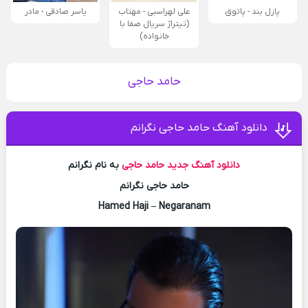
پازل بند - پاتوق
علی لهراسبی - مهتاب
یاسر صادقی - مادر
(تیتراژ سریال صفا با
خانواده)
حامد حاجی
دانلود آهنگ حامد حاجی نگرانم
دانلود آهنگ جدید
حامد حاجی
به نام نگرانم
حامد حاجی نگرانم
Hamed Haji – Negaranam