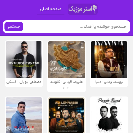
صفحه اصلی
جستجو
یوسف زمانی - دنیا
علیرضا قربانی - گلوبند
مصطفی پویان - مُسکن
ایران