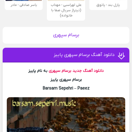
پازل بند - پاتوق
علی لهراسبی - مهتاب
یاسر صادقی - مادر
(تیتراژ سریال صفا با
خانواده)
برسام سپهری
دانلود آهنگ برسام سپهری پاییز
دانلود آهنگ جدید
برسام سپهری
به نام پاییز
برسام سپهری پاییز
Barsam Sepehri – Paeez