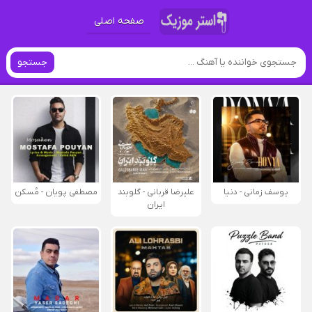
صفحه اصلی
جستجو
یوسف زمانی - دنیا
علیرضا قربانی - گلوبند
مصطفی پویان - مُسکن
ایران