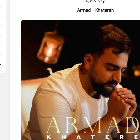
آرمد خاطره
Armad – Khatereh
ت