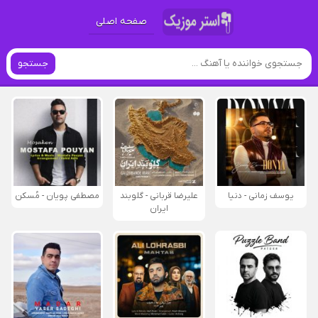
صفحه اصلی
جستجو
یوسف زمانی - دنیا
علیرضا قربانی - گلوبند
مصطفی پویان - مُسکن
ایران