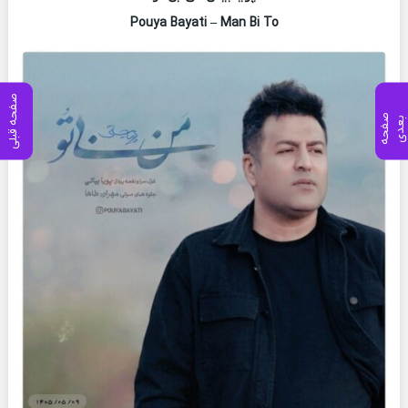
Pouya Bayati – Man Bi To
صفحه قبلی
ص
ف
ح
ه
ع
د
ب
ی