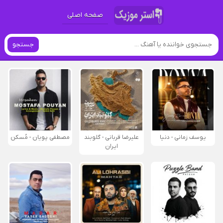
صفحه اصلی
جستجو
یوسف زمانی - دنیا
علیرضا قربانی - گلوبند
مصطفی پویان - مُسکن
ایران