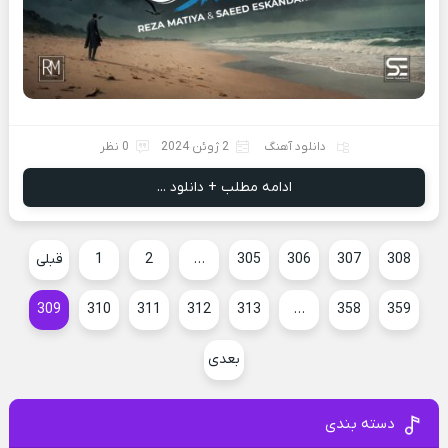
دانلود آهنگ
2 ژوئن 2024
0 نظر
ادامه مطلب + دانلود ...
308
307
306
305
…
2
1
قبلی
309
310
311
312
313
…
358
359
بعدی
دسته بندی