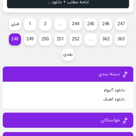
ادامه مطلب + دانلود ...
247
246
245
244
…
2
1
قبلی
248
249
250
251
252
…
362
363
بعدی
دسته بندی
دانلود آلبوم
دانلود آهنگ
خوانندگان