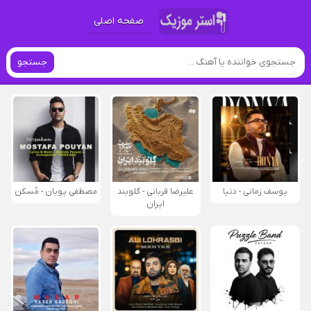
صفحه اصلی
جستجو
یوسف زمانی - دنیا
علیرضا قربانی - گلوبند
مصطفی پویان - مُسکن
ایران