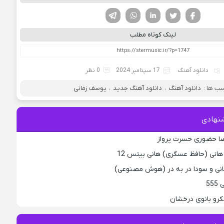
فیسوک
تویتر
لینکدین
واتساپ
تلگرام
لینک کوتاه مطلب
دانلود آهنگ
17 سپتامبر 2024
0 نظر
ب ها :
دانلود آهنگ
،
دانلود آهنگ جدید
،
یوسف زمانی
نهادی
ضا حضورى حسرت پرواز
هانی (حافظ عسگری) هانی بیتس 12
انی و سودا در به در (هوش مصنوعی)
55
کرو بانوی درخشان