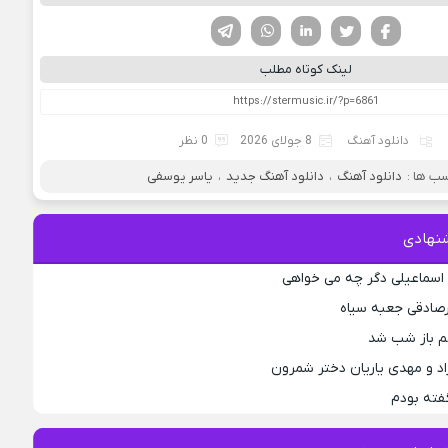
فیسوک
تویتر
لینکدین
واتساپ
تلگرام
لینک کوتاه مطلب
دانلود آهنگ
8 جولای 2026
0 نظر
ب ها :
دانلود آهنگ
،
دانلود آهنگ جدید
،
یاسر یوسفی
نهادی
اسماعیلی دگر چه می خواهی
رصادقی جعبه سیاه
جم باز شب شد
اد و مهدی یاریان دختر شمرون
فته بودم