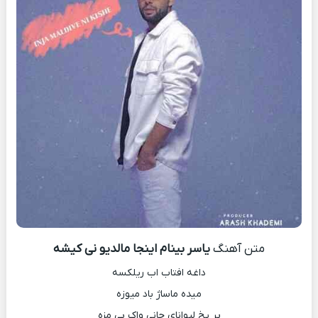
متن آهنگ
یاسر بینام اینجا مالدیو نی کیشه
داغه افتاب اب ریلکسه
میده ماساژ باد میوزه
پر یخ لیوانای جانی واک بی مزه