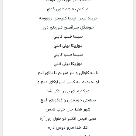
همه جا پر موزیکای فولک
.میکنم به همشون ذوق
جزیره نیس اینجا کلیسای رووومه
خوشگل میرقصن هوریای دور
سیسا فیتِ کایلیِ
موزیکا بیلی آیلیِ
سیسا فیتِ کایلیِ
موزیکا بیلی آیلیِ
با یه کاوالی و بنز میریم تا بالای لنج
لو نمیدیم به کسی این لوکای دنج و
میکنیم ای بی زا اوکی شد
سلامتی خودمون و گوگولای فنچ
شهر فقط حال خوب نانس
هپی فیس اکتیو تو طول روز آره
انگا خدا مارو دوس داره