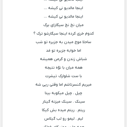
اینجا مالدیو نی کیشه …
اینجا مالدیو نی کیشه …
میان نخ نخ سیگارای برگ
کدوم خری کرده اینجا سیگارشو ترک ؟
ساحلا موج میدن به جزیره تو شب
اما خوابه جزیره تو مَد
شباش زندن و گرمن همیشه
همه میان با نوّه نتیجه
با ست شلوارک تیشرت
میریم کنسرتاشم اما وقتی رپی شه
چیل . چیل میکوبه بیتا
سینک . سینک میزنه گیتار
ریتم . ریتم میده بش کیکا
لیم . لیمو رو لب گیلاس