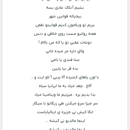
بشیم آنلاک عادی بسه
بیخیاله قوانین شهر
بریم تو ویلامون کنیم قوانیتو نقض
همه روانیو مست روی خلافی و دنس
دوشات عقبی تو یا که من بالام !
واای داره جر میده جانی
ستا فندی یا تامی
بده قر بیا پایین
با اون پاهای کشیده آاا بیبی آ لاو ایت و ..
آااخ . چقد میاد به ما ایرانیا سیاه
بذا بدیم بره ، میزنیم ما ویتامینا میاد
سر میزا سرو میکنن هی ریگاتو با سیگار
انگا کیش نی جزیره ی ایتالیایاست
اینجا مالدیو نی کیشه …
اینجا مالدیو نی کیشه …