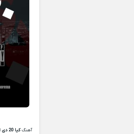
آهنگ
کیا 20 دی
ا