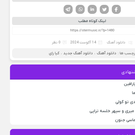
فیسوک
تویتر
لینکدین
واتساپ
تلگرام
لینک کوتاه مطلب
دانلود آهنگ
14 آگوست 2024
0 نظر
چسب ها :
دانلود آهنگ
،
دانلود آهنگ جدید
،
کیا رای
نهادی
ارافین
ا
دی تو گولی
میری و سپهر خلسه تراپی
لماسی جنون